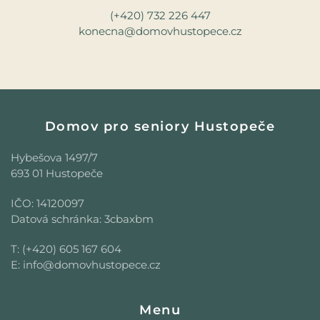
(+420) 732 226 447
konecna@domovhustopece.cz
Domov pro seniory Hustopeče
Hybešova 1497/7
693 01 Hustopeče
IČO: 14120097
Datová schránka: 3cbaxbm
T: (+420) 605 167 604
E: info@domovhustopece.cz
Menu